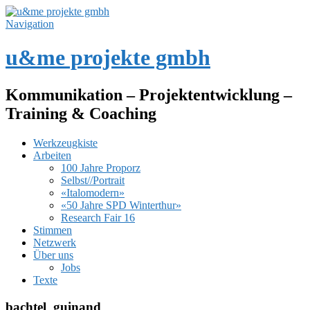
Navigation
u&me projekte gmbh
Kommunikation – Projektentwicklung –
Training & Coaching
Werkzeugkiste
Arbeiten
100 Jahre Proporz
Selbst//Portrait
«Italomodern»
«50 Jahre SPD Winterthur»
Research Fair 16
Stimmen
Netzwerk
Über uns
Jobs
Texte
bachtel_guinand