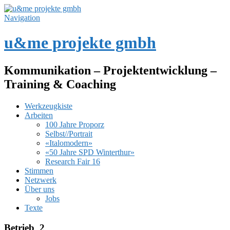
Navigation
u&me projekte gmbh
Kommunikation – Projektentwicklung –
Training & Coaching
Werkzeugkiste
Arbeiten
100 Jahre Proporz
Selbst//Portrait
«Italomodern»
«50 Jahre SPD Winterthur»
Research Fair 16
Stimmen
Netzwerk
Über uns
Jobs
Texte
Betrieb_2