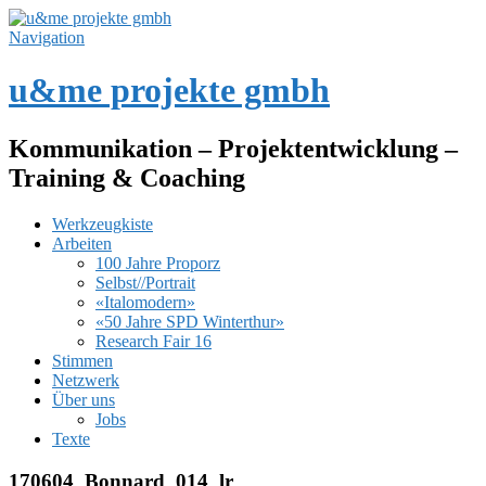
Navigation
u&me projekte gmbh
Kommunikation – Projektentwicklung –
Training & Coaching
Werkzeugkiste
Arbeiten
100 Jahre Proporz
Selbst//Portrait
«Italomodern»
«50 Jahre SPD Winterthur»
Research Fair 16
Stimmen
Netzwerk
Über uns
Jobs
Texte
170604_Bonnard_014_lr