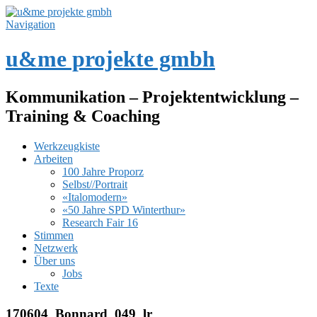
Navigation
u&me projekte gmbh
Kommunikation – Projektentwicklung –
Training & Coaching
Werkzeugkiste
Arbeiten
100 Jahre Proporz
Selbst//Portrait
«Italomodern»
«50 Jahre SPD Winterthur»
Research Fair 16
Stimmen
Netzwerk
Über uns
Jobs
Texte
170604_Bonnard_049_lr