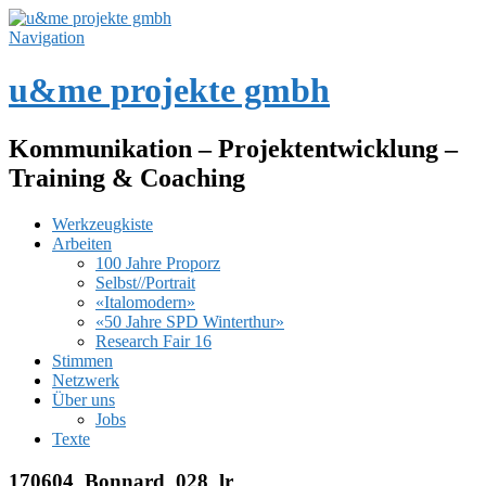
Navigation
u&me projekte gmbh
Kommunikation – Projektentwicklung –
Training & Coaching
Werkzeugkiste
Arbeiten
100 Jahre Proporz
Selbst//Portrait
«Italomodern»
«50 Jahre SPD Winterthur»
Research Fair 16
Stimmen
Netzwerk
Über uns
Jobs
Texte
170604_Bonnard_028_lr