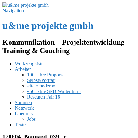
Navigation
u&me projekte gmbh
Kommunikation – Projektentwicklung –
Training & Coaching
Werkzeugkiste
Arbeiten
100 Jahre Proporz
Selbst//Portrait
«Italomodern»
«50 Jahre SPD Winterthur»
Research Fair 16
Stimmen
Netzwerk
Über uns
Jobs
Texte
170604_Bonnard_039_lr