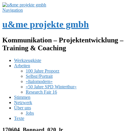
Navigation
u&me projekte gmbh
Kommunikation – Projektentwicklung –
Training & Coaching
Werkzeugkiste
Arbeiten
100 Jahre Proporz
Selbst//Portrait
«Italomodern»
«50 Jahre SPD Winterthur»
Research Fair 16
Stimmen
Netzwerk
Über uns
Jobs
Texte
170604_Bonnard_020_lr